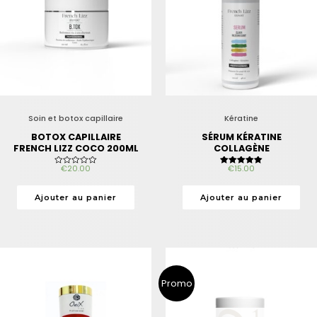
Soin et botox capillaire
Kératine
BOTOX CAPILLAIRE
SÉRUM KÉRATINE
FRENCH LIZZ COCO 200ML
COLLAGÈNE
€
20.00
€
15.00
N
Note
o
5.00
t
sur 5
e
Ajouter au panier
Ajouter au panier
0
s
u
r
5
Promo