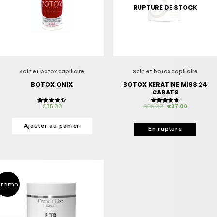
RUPTURE DE STOCK
Soin et botox capillaire
Soin et botox capillaire
BOTOX ONIX
BOTOX KERATINE MISS 24
CARATS
€
35.00
€
50.00
€
37.00
Note
Note
4.50
4.67
sur 5
sur 5
Ajouter au panier
Promo