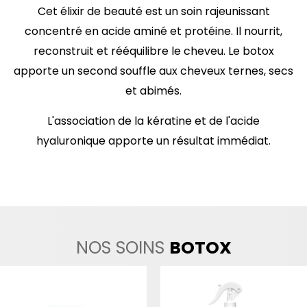
Cet élixir de beauté est un soin rajeunissant
concentré en acide aminé et protéine. Il nourrit,
reconstruit et rééquilibre le cheveu. Le botox
apporte un second souffle aux cheveux ternes, secs
et abimés.
L'association de la kératine et de l'acide
hyaluronique apporte un résultat immédiat.
Le
Le
Le
Le
prix
prix
prix
prix
initial
actuel
initial
actuel
était :
est :
était :
est :
NOS SOINS
BOTOX
€50.00.
€42.00.
€50.00.
€37.00.