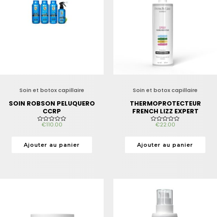
Soin et botox capillaire
Soin et botox capillaire
SOIN ROBSON PELUQUERO
THERMOPROTECTEUR
CCRP
FRENCH LIZZ EXPERT
€
110.00
€
22.00
N
N
o
o
t
t
e
e
Ajouter au panier
Ajouter au panier
0
0
s
s
u
u
r
r
5
5