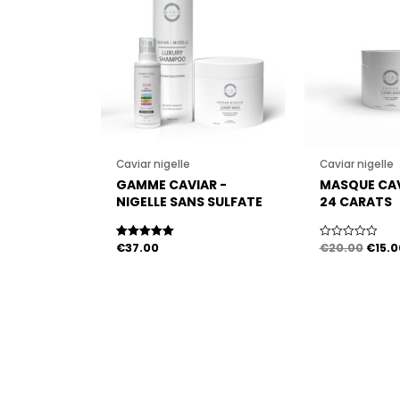
était 
€20.0
Caviar nigelle
Caviar nigelle
GAMME CAVIAR -
MASQUE CAV
NIGELLE SANS SULFATE
24 CARATS
MISS 24 CARATS
€
37.00
€
20.00
€
15.0
Note
Note
5.00
0
sur 5
sur
5