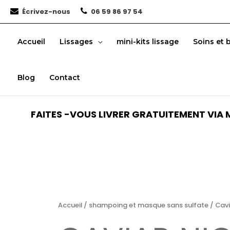
Aller
Écrivez-nous
06 59 86 97 54
au
contenu
Accueil
Lissages
mini-kits lissage
Soins et 
Blog
Contact
FAITES -VOUS LIVRER GRATUITEMENT VIA M
Accueil
/
shampoing et masque sans sulfate
/ Cavi