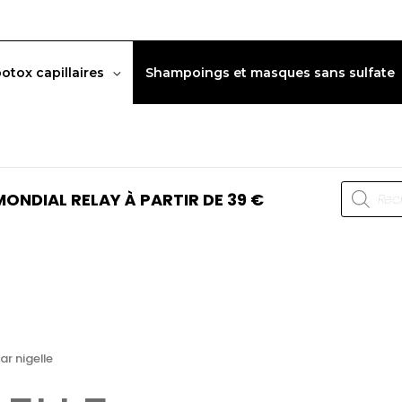
botox capillaires
Shampoings et masques sans sulfate
Recherc
ONDIAL RELAY À PARTIR DE 39 €
de
produits
ar nigelle