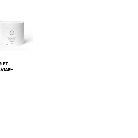
 ET
VIAR-
NS SULFATE
 MISS 24