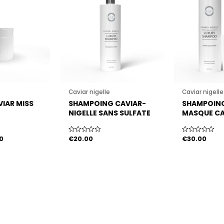
:
est :
0.
€15.00.
Caviar nigelle
Caviar nigelle
IAR MISS
SHAMPOING CAVIAR-
SHAMPOING
NIGELLE SANS SULFATE
MASQUE CA
NI SILICONE MISS 24
NIGELLE SA
CARATS
NI SILICONE
0
€
20.00
€
30.00
Note
Note
CARATS
0
0
sur
sur
5
5