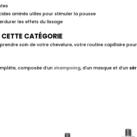
ntes
ides aminés utiles pour stimuler la pousse
t perdurer les effets du lissage
E CETTE CATÉGORIE
endre soin de votre chevelure, votre routine capillaire pour
omplète, composée d’un
shampoing
, d’un masque et d’un
sé
Le
prix
l
actuel