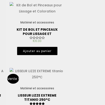
Matériel et accessoires
KIT DE BOL ET PINCEAUX
POUR LISSAGE ET
COLORATION
€
6.00
N
o
t
e
Ajouter au panier
0
s
u
r
5
Vente !
Matériel et accessoires
R
LISSEUR LIZZE EXTREME
TITANIO 250°C