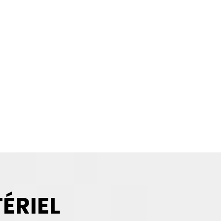
Le
Le
prix
prix
initial
actuel
était :
est :
€110.00.
€100.00.
ÉRIEL