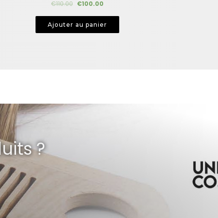
€
110.00
€
100.00
Note
5.00
sur 5
Ajouter au panier
uits ?