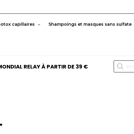
botox capillaires
Shampoings et masques sans sulfate
Recherc
ONDIAL RELAY À PARTIR DE 39 €
de
produits
L