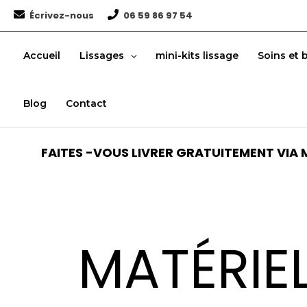
Aller
Écrivez-nous
06 59 86 97 54
au
contenu
Accueil
Lissages
mini-kits lissage
Soins et 
Blog
Contact
FAITES -VOUS LIVRER GRATUITEMENT VIA M
MATÉRIE