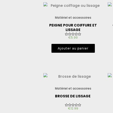
Matériel et accessoires
PEIGNE POUR COIFFURE ET
LISSAGE
€
5.99
N
o
t
e
Ajouter au panier
0
s
u
r
5
Matériel et accessoires
BROSSE DE LISSAGE
€
12.99
N
o