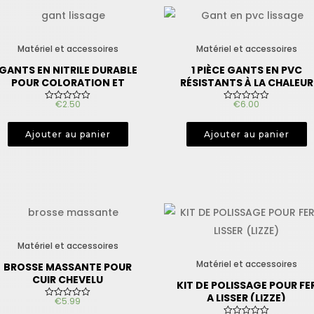
Matériel et accessoires
Matériel et accessoires
GANTS EN NITRILE DURABLE
1 PIÈCE GANTS EN PVC
POUR COLORATION ET
RÉSISTANTS À LA CHALEUR
LISSAGE
€
2.50
€
6.00
N
N
o
o
t
t
e
e
Ajouter au panier
Ajouter au panier
0
0
s
s
u
u
r
r
5
5
Matériel et accessoires
Matériel et accessoires
BROSSE MASSANTE POUR
CUIR CHEVELU
KIT DE POLISSAGE POUR FE
A LISSER (LIZZE)
€
5.99
N
o