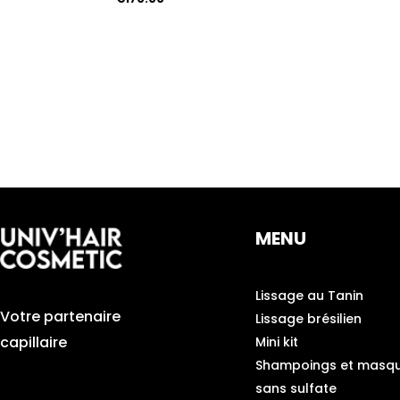
0
sur
5
MENU
Lissage au Tanin
Votre partenaire
Lissage brésilien
capillaire
Mini kit
Shampoings et masq
sans sulfate