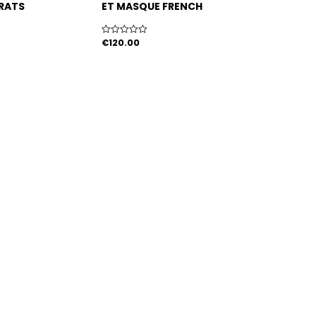
ARATS
ET MASQUE FRENCH
COCO
€
120.00
Note
0
sur
5