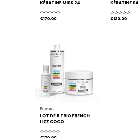
KÉRATINE MISS 24
KÉRATINE S
CARATS.
SULFATE FRE
€
170.00
€
120.00
Note
Note
0
0
sur
sur
5
5
Promos
LOT DE 6 TRIO FRENCH
LIZZ COCO
€
170.00
Note