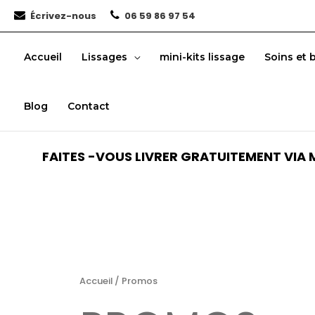
Aller
Écrivez-nous
06 59 86 97 54
au
contenu
Accueil
Lissages
mini-kits lissage
Soins et 
Blog
Contact
FAITES -VOUS LIVRER GRATUITEMENT VIA M
Accueil
/ Promos