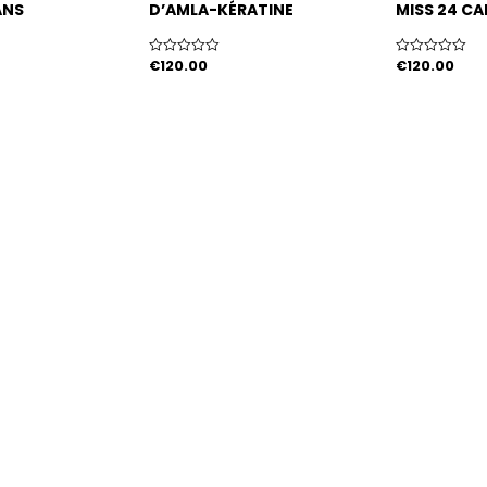
ANS
D’AMLA-KÉRATINE
MISS 24 C
NCH LIZZ
€
120.00
€
120.00
Note
Note
0
0
sur
sur
5
5