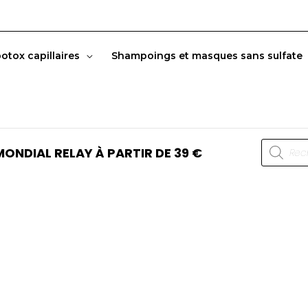
botox capillaires
Shampoings et masques sans sulfate
Recherc
ONDIAL RELAY À PARTIR DE 39 €
de
produits