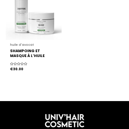
huile d'avocat
SHAMPOING ET
MASQUE À L’HUILE
D’AVOCAT
Note
€
30.00
0
sur
5