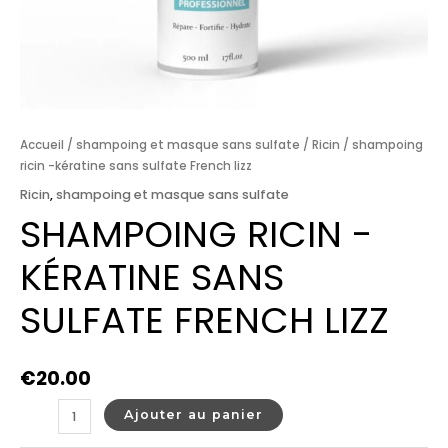
Accueil
/
shampoing et masque sans sulfate
/
Ricin
/ shampoing
ricin -kératine sans sulfate French lizz
Ricin
,
shampoing et masque sans sulfate
SHAMPOING RICIN -
KÉRATINE SANS
SULFATE FRENCH LIZZ
€
20.00
Ajouter au panier