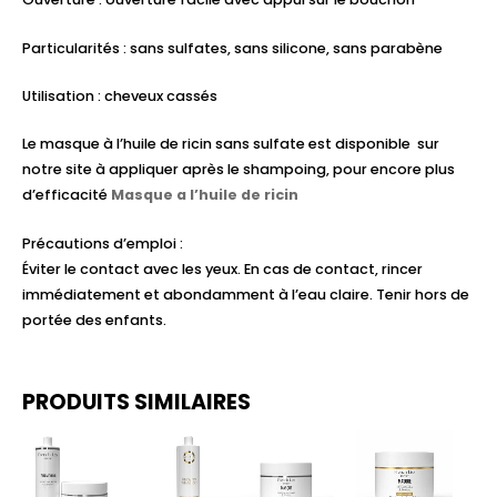
Particularités : sans sulfates, sans silicone, sans parabène
Utilisation : cheveux cassés
Le masque à l’huile de ricin sans sulfate est disponible sur
notre site à appliquer après le shampoing, pour encore plus
d’efficacité
Masque a l’huile de ricin
Précautions d’emploi :
Éviter le contact avec les yeux. En cas de contact, rincer
immédiatement et abondamment à l’eau claire. Tenir hors de
portée des enfants.
PRODUITS SIMILAIRES
Le
Le
prix
prix
initial
actuel
était :
est :