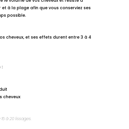
re le volume de vos cheveux et résiste à
r et à la plage afin que vous conserviez ses
mps possible.
vos cheveux, et ses effets durent entre 3 à 4
 :
duit
s cheveux
15 à 20 lissages.