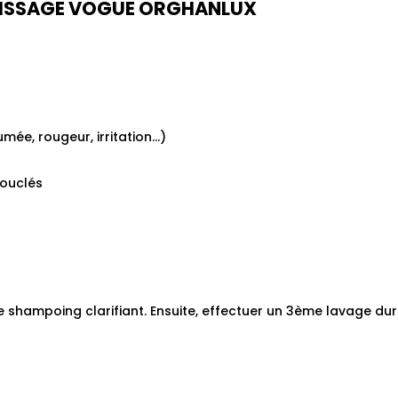
 LISSAGE VOGUE ORGHANLUX
mée, rougeur, irritation…)
bouclés
le shampoing clarifiant. Ensuite, effectuer un 3ème lavage dura