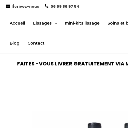
Aller
Écrivez-nous
06 59 86 97 54
au
contenu
Accueil
Lissages
mini-kits lissage
Soins et 
Blog
Contact
FAITES -VOUS LIVRER GRATUITEMENT VIA M