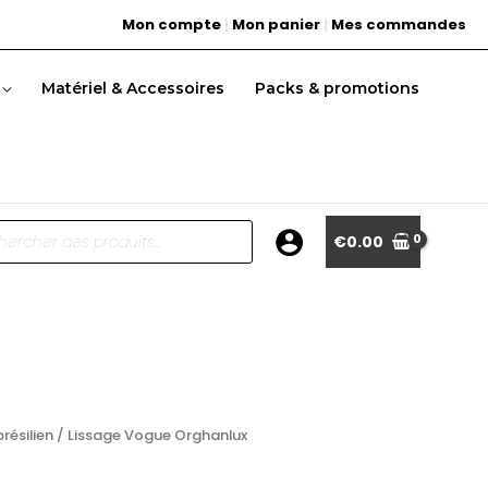
Mon compte
|
Mon panier
|
Mes commandes
Matériel & Accessoires
Packs & promotions
he
€
0.00
résilien
/ Lissage Vogue Orghanlux
n