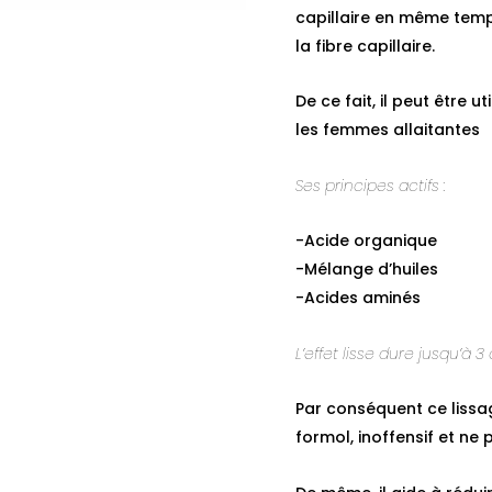
capillaire en même temps.
la fibre capillaire.
De ce fait, il peut être 
les femmes allaitantes
Ses principes actifs :
-Acide organique
-Mélange d’huiles
-Acides aminés
L’effet lisse dure jusqu’à 3
Par conséquent ce lissa
formol, inoffensif et ne 