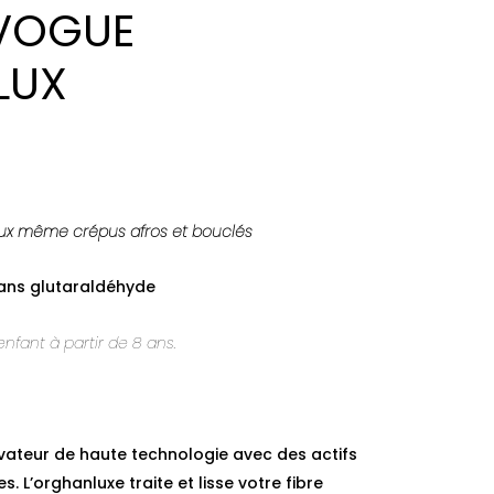
 VOGUE
LUX
)
eux même crépus afros et bouclés
ans glutaraldéhyde
nfant à partir de 8 ans.
ovateur de haute technologie avec des actifs
. L’orghanluxe traite et lisse votre fibre