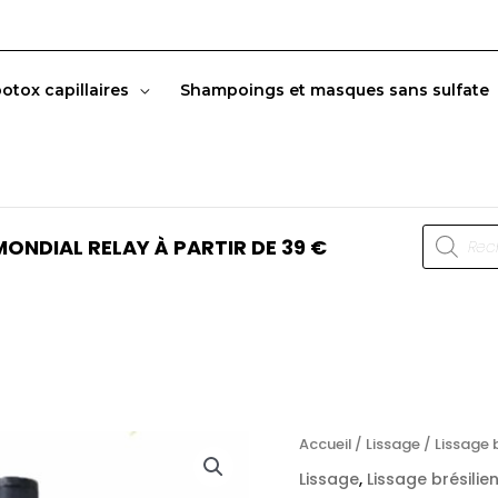
botox capillaires
Shampoings et masques sans sulfate
Recherc
ONDIAL RELAY À PARTIR DE 39 €
de
produits
Accueil
/
Lissage
/
Lissage b
Lissage
,
Lissage brésilie