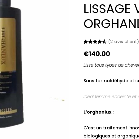
LISSAGE
ORGHAN
(
2
avis client
Noté
2
4.50
€
140.00
sur 5
basé sur
notations
Lisse tous types de chev
client
Sans formaldéhyde et s
Idéal femme enceinte et e
L’orghanlux
:
C’est un traitement inn
biologiques et organiques