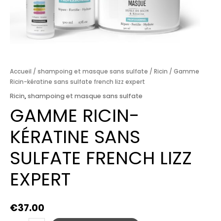
Accueil
/
shampoing et masque sans sulfate
/
Ricin
/ Gamme
Ricin-kératine sans sulfate french lizz expert
Ricin
,
shampoing et masque sans sulfate
GAMME RICIN-
KÉRATINE SANS
SULFATE FRENCH LIZZ
EXPERT
€
37.00