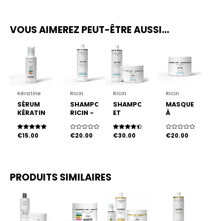
VOUS AIMEREZ PEUT-ÊTRE AUSSI…
Kératine
Ricin
Ricin
Ricin
SÉRUM
SHAMPOING
SHAMPOING
MASQUE
KÉRATINE
RICIN -
ET
À
COLLAGÈNE
KÉRATINE
MASQUE
L’HUILE
SANS
À
DE
Note
€
15.00
Note
€
20.00
Note
€
30.00
Note
€
20.00
SULFATE
L’HUILE
RICIN
5.00
0
4.50
0
sur 5
sur
sur 5
sur
FRENCH
DE
FRENCH
5
5
LIZZ
RICIN-
LIZZ
KÉRATINE
SANS
PRODUITS SIMILAIRES
SULFATE
FRENCH
LIZZ